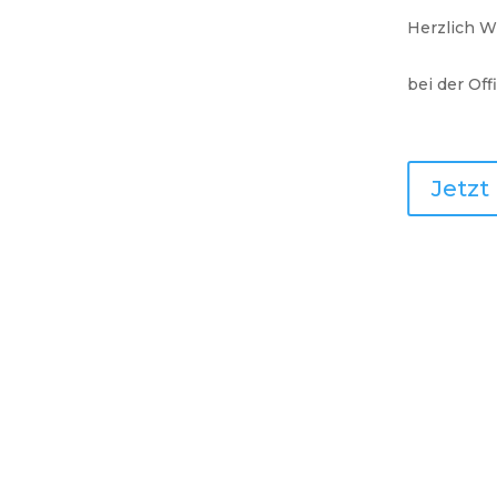
Herzlich W
bei der Off
Jetz