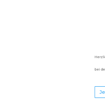
Herzl
bei de
J