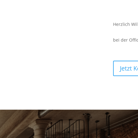
Herzlich Wi
bei der Offi
Jetzt