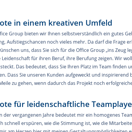
ote in einem kreativen Umfeld
ffice Group bieten wir Ihnen selbstverständlich ein gutes Ge
g, Aufstiegschancen noch vieles mehr. Da darf die Frage erl
ünschen uns, dass Sie sich für die Office Group „ins Zeug le
Leidenschaft für ihren Beruf, ihre Berufung zeigen. Wir wolle
 steckt. Das bedeutet, dass Sie Ihren Platz im Team finden 
sen. Dass Sie unseren Kunden aufgeweckt und inspirierend 
a Meile zu gehen, wenn dadurch das Projekt noch erfolgreic
ote für leidenschaftliche Teamplaye
 der vergangenen Jahre bedeutet mir ein homogenes Team 
h schnell erspüren, wie die Stimmung ist, wie die Mitarbeit
mir am Herzen hier mit meinen Gestaltungsmöglichkeiten ei