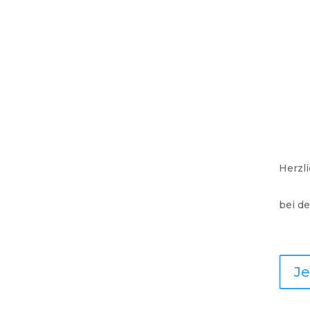
Herzl
bei de
J